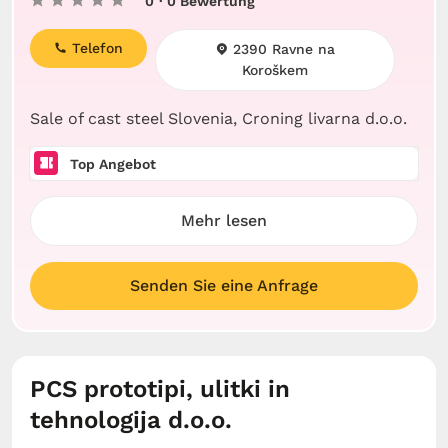
0
· 0 Bewertung
Telefon
2390 Ravne na
Koroškem
Sale of cast steel Slovenia, Croning livarna d.o.o.
Top Angebot
Mehr lesen
Senden Sie eine Anfrage
PCS prototipi, ulitki in
tehnologija d.o.o.