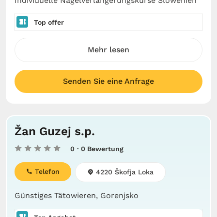
Individuelle Nagelverlängerungskurse Slowenien
Top offer
Mehr lesen
Senden Sie eine Anfrage
Žan Guzej s.p.
0
· 0 Bewertung
Telefon
4220 Škofja Loka
Günstiges Tätowieren, Gorenjsko