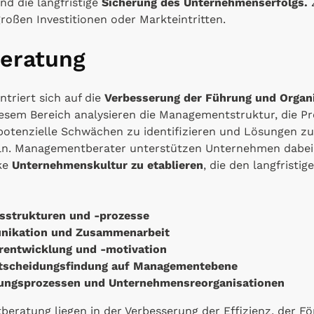
nd die langfristige
Sicherung des Unternehmenserfolgs.
Z
roßen Investitionen oder Markteintritten.
eratung
riert sich auf die
Verbesserung der Führung und Organi
diesem Bereich analysieren die Managementstruktur, die P
tenzielle Schwächen zu identifizieren und Lösungen zur
keln. Managementberater unterstützen Unternehmen dabei
ke
Unternehmenskultur zu etablieren
, die den langfrist
sstrukturen und -prozesse
nikation und Zusammenarbeit
erentwicklung und -motivation
ntscheidungsfindung auf Managementebene
ungsprozessen und Unternehmensreorganisationen
eratung liegen in der Verbesserung der Effizienz, der Fö