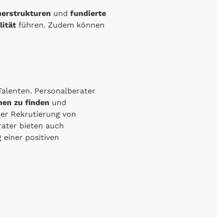
uerstrukturen
und
fundierte
lität
führen. Zudem können
Talenten. Personalberater
nen zu finden
und
der Rekrutierung von
ater bieten auch
 einer positiven