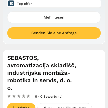
Top offer
Mehr lesen
Senden Sie eine Anfrage
SEBASTOS,
avtomatizacija skladišč,
industrijska montaža-
robotika in servis, d. o.
o.
0
· 0 Bewertung
Telefon