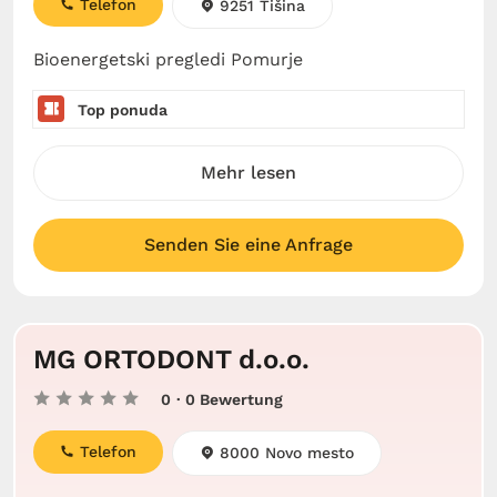
Telefon
9251 Tišina
Bioenergetski pregledi Pomurje
Top ponuda
Mehr lesen
Senden Sie eine Anfrage
MG ORTODONT d.o.o.
0
· 0 Bewertung
Telefon
8000 Novo mesto