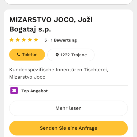
MIZARSTVO JOCO, Joži
Bogataj s.p.
5
· 1 Bewertung
Telefon
1222 Trojane
Kundenspezifische Innentüren Tischlerei,
Mizarstvo Joco
Top Angebot
Mehr lesen
Senden Sie eine Anfrage