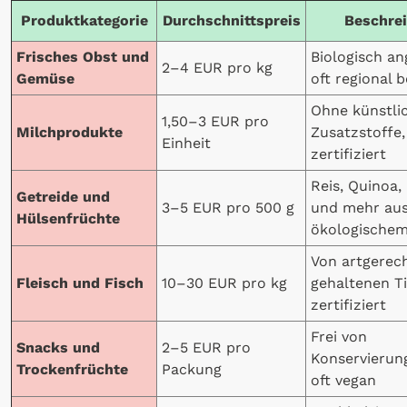
Produktkategorie
Durchschnittspreis
Beschre
Frisches Obst und
Biologisch an
2–4 EUR pro kg
Gemüse
oft regional 
Ohne künstli
1,50–3 EUR pro
Milchprodukte
Zusatzstoffe,
Einheit
zertifiziert
Reis, Quinoa,
Getreide und
3–5 EUR pro 500 g
und mehr au
Hülsenfrüchte
ökologische
Von artgerec
Fleisch und Fisch
10–30 EUR pro kg
gehaltenen Ti
zertifiziert
Frei von
Snacks und
2–5 EUR pro
Konservierun
Trockenfrüchte
Packung
oft vegan