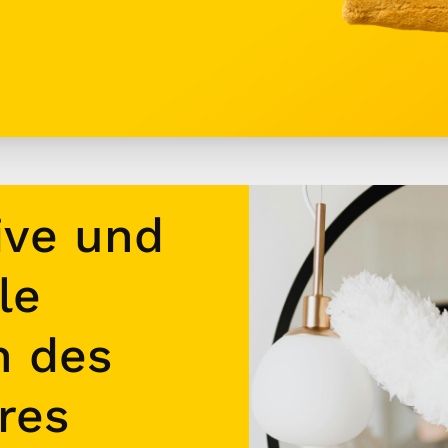
ive und
le
n des
res