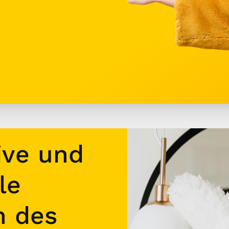
ive und
le
n des