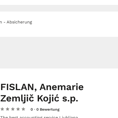
n - Absicherung
FISLAN, Anemarie
Zemljič Kojić s.p.
0
· 0 Bewertung
The best accounting service Ljubljana