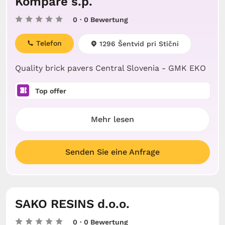
Kompare s.p.
0
· 0 Bewertung
Telefon
1296 Šentvid pri Stični
Quality brick pavers Central Slovenia - GMK EKO
Top offer
Mehr lesen
Senden Sie eine Anfrage
SAKO RESINS d.o.o.
0
· 0 Bewertung