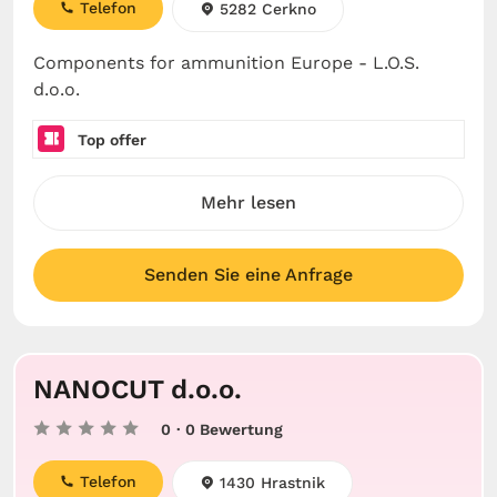
Telefon
5282 Cerkno
Components for ammunition Europe - L.O.S.
d.o.o.
Top offer
Mehr lesen
Senden Sie eine Anfrage
NANOCUT d.o.o.
0
· 0 Bewertung
Telefon
1430 Hrastnik