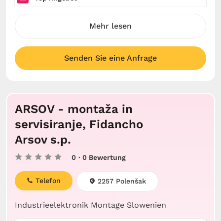
Mehr lesen
Senden Sie eine Anfrage
ARSOV - montaža in
servisiranje, Fidancho
Arsov s.p.
0
· 0 Bewertung
Telefon
2257 Polenšak
Industrieelektronik Montage Slowenien