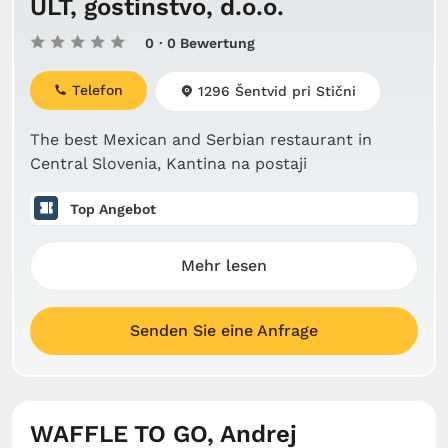
ULT, gostinstvo, d.o.o.
0
· 0 Bewertung
Telefon
1296 Šentvid pri Stični
The best Mexican and Serbian restaurant in
Central Slovenia, Kantina na postaji
Top Angebot
Mehr lesen
Senden Sie eine Anfrage
WAFFLE TO GO, Andrej