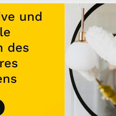
ive und
le
n des
res
ens