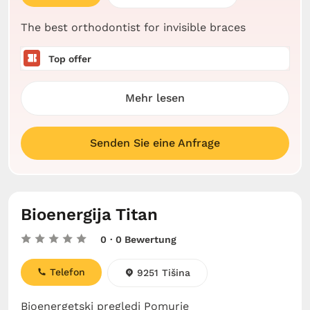
The best orthodontist for invisible braces
Top offer
Mehr lesen
Senden Sie eine Anfrage
Bioenergija Titan
0
· 0 Bewertung
Telefon
9251 Tišina
Bioenergetski pregledi Pomurje