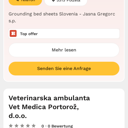
3313 Polzela
Grounding bed sheets Slovenia - Jasna Gregorc
s.p.
Top offer
Mehr lesen
Senden Sie eine Anfrage
Veterinarska ambulanta
Vet Medica Portorož,
d.o.o.
0
· 0 Bewertung