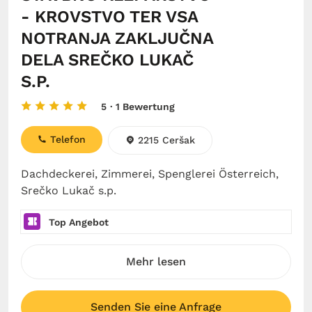
- KROVSTVO TER VSA
NOTRANJA ZAKLJUČNA
DELA SREČKO LUKAČ
S.P.
5
· 1 Bewertung
Telefon
2215 Ceršak
Dachdeckerei, Zimmerei, Spenglerei Österreich,
Srečko Lukač s.p.
Top Angebot
Mehr lesen
Senden Sie eine Anfrage