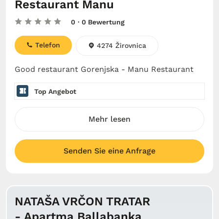
Restaurant Manu
0
· 0 Bewertung
Telefon
4274 Žirovnica
Good restaurant Gorenjska - Manu Restaurant
Top Angebot
Mehr lesen
Senden Sie eine Anfrage
NATAŠA VRČON TRATAR
- Apartma Ballabanka