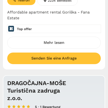
Telefon
2234 Benedikt
Affordable apartment rental Goriška - Fana
Estate
Top offer
Mehr lesen
Senden Sie eine Anfrage
DRAGOČAJNA-MOŠE
Turistična zadruga
z.o.o.
5
· 1 Bewertung