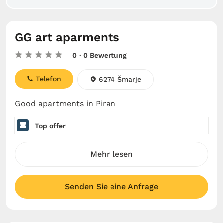
GG art aparments
0
· 0 Bewertung
Telefon
6274 Šmarje
Good apartments in Piran
Top offer
Mehr lesen
Senden Sie eine Anfrage