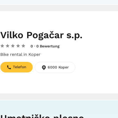
Vilko Pogačar s.p.
0
· 0 Bewertung
Bike rental in Koper
Telefon
6000 Koper