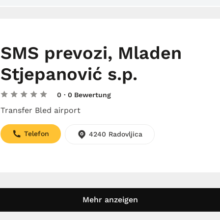
SMS prevozi, Mladen
Stjepanović s.p.
0
· 0 Bewertung
Transfer Bled airport
Telefon
4240 Radovljica
Mehr anzeigen