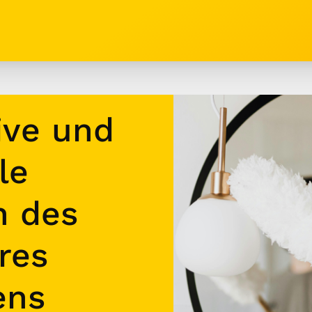
ive und
le
n des
res
ens