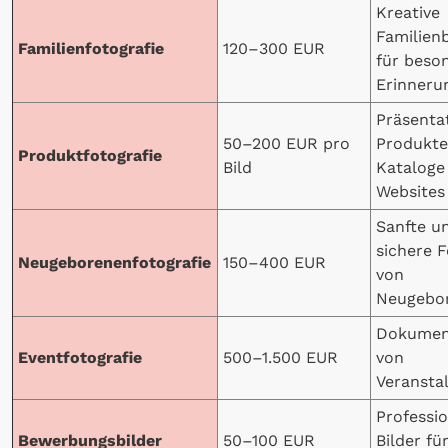
Kreative
Familienb
Familienfotografie
120–300 EUR
für beso
Erinneru
Präsenta
50–200 EUR pro
Produkte
Produktfotografie
Bild
Kataloge
Websites
Sanfte u
sichere 
Neugeborenenfotografie
150–400 EUR
von
Neugebo
Dokumen
Eventfotografie
500–1.500 EUR
von
Veransta
Professio
Bewerbungsbilder
50–100 EUR
Bilder fü