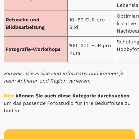
Lebensla
Optimier
Retusche und
10–50 EUR pro
kreative
Bildbearbeitung
Bild
Nachbear
Schulung
100–300 EUR pro
Fotografie-Workshops
Hobbyfot
Kurs
Hinweis: Die Preise sind informativ und können je
nach Anbieter und Region variieren.
Hier
können Sie auch diese Kategorie durchsuchen
,
um das passende Fotostudio für Ihre Bedürfnisse zu
finden.