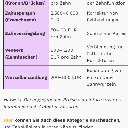
(Kronen/Brücken)
pro Zahn
der Zahnfunktion
Zahnspangen
2.500–6.000
Korrektur von
(Erwachsene)
EUR
Fehlstellungen
50–100 EUR
Zahnversiegelung
Schutz vor Karies
pro Zahn
Verblendung für
Veneers
600–1.200
ästhetische
(Zahnluschen)
EUR pro Zahn
Korrekturen
Behandlung von
Wurzelbehandlung
200–800 EUR
entzündeten
Zahnwurzeln
Hinweis: Die angegebenen Preise sind informativ und
können je nach Anbieter variieren.
Hier
können Sie auch diese Kategorie durchsuchen
,
um Zahnkliniken in Ihrer Nähe zu finden.