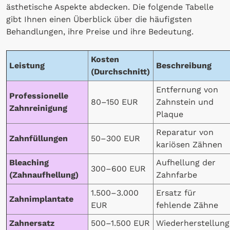
ästhetische Aspekte abdecken. Die folgende Tabelle
gibt Ihnen einen Überblick über die häufigsten
Behandlungen, ihre Preise und ihre Bedeutung.
Kosten
Leistung
Beschreibung
(Durchschnitt)
Entfernung von
Professionelle
80–150 EUR
Zahnstein und
Zahnreinigung
Plaque
Reparatur von
Zahnfüllungen
50–300 EUR
kariösen Zähnen
Bleaching
Aufhellung der
300–600 EUR
(Zahnaufhellung)
Zahnfarbe
1.500–3.000
Ersatz für
Zahnimplantate
EUR
fehlende Zähne
Zahnersatz
500–1.500 EUR
Wiederherstellung