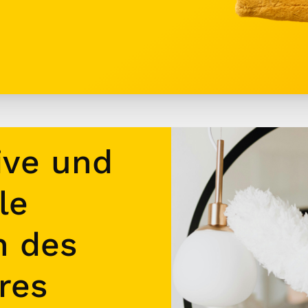
ive und
le
n des
res