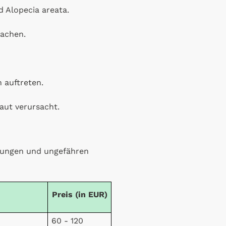
 Alopecia areata.
sachen.
 auftreten.
Haut verursacht.
ibungen und ungefähren
Preis (in EUR)
60 - 120