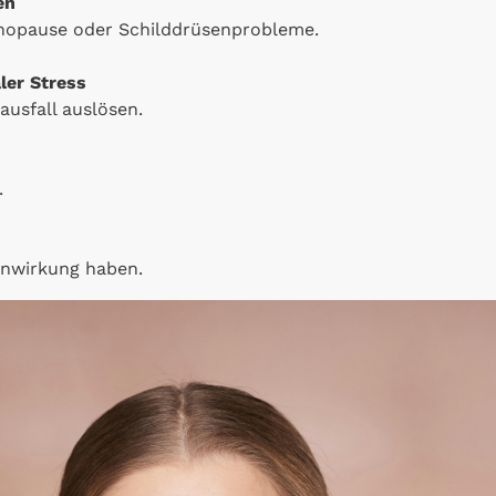
en
nopause oder Schilddrüsenprobleme.
ler Stress
usfall auslösen.
.
enwirkung haben.